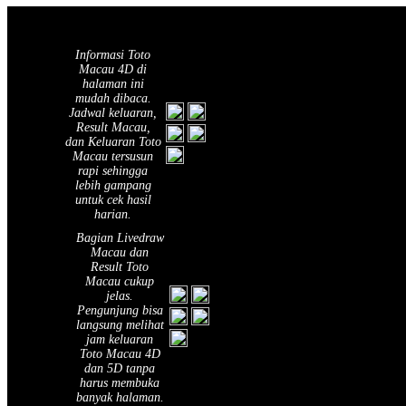
Top Reviews Toto Macau Hari Ini
Informasi Toto
Macau 4D di
halaman ini
mudah dibaca.
Jadwal keluaran,
IHSG
5
Result Macau,
Turun
out
dan Keluaran Toto
(Jakarta)
of 5
Macau tersusun
rapi sehingga
lebih gampang
untuk cek hasil
harian.
Bagian Livedraw
Macau dan
Result Toto
Macau cukup
5
jelas.
Akang
out
Pengunjung bisa
Damang
langsung melihat
of
(Bandung)
jam keluaran
5
Toto Macau 4D
dan 5D tanpa
harus membuka
banyak halaman.