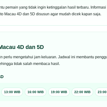
 pemain yang tidak ingin ketinggalan hasil terbaru. Informasi s
 Toto Macau 4D dan 5D disusun agar mudah dicek kapan saja.
 Macau 4D dan 5D
n perlu mengetahui jam keluaran. Jadwal ini membantu peng
hingga tidak salah membaca hasil.
4D
13:00 WIB
16:00 WIB
19:00 WIB
22:00 WIB
23:00