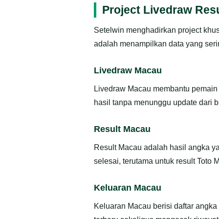
Project Livedraw Resu
Setelwin menghadirkan project kh
adalah menampilkan data yang sering 
Livedraw Macau
Livedraw Macau membantu pemain men
hasil tanpa menunggu update dari 
Result Macau
Result Macau adalah hasil angka yan
selesai, terutama untuk result Tot
Keluaran Macau
Keluaran Macau berisi daftar angka 