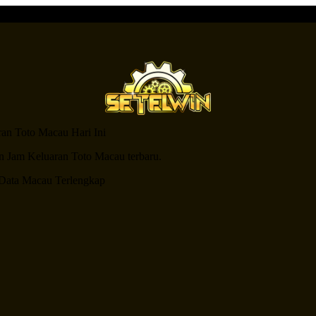
 Ini Depo Murah Start Rp 10.000
an Toto Macau Hari Ini
 Jam Keluaran Toto Macau terbaru.
 Data Macau Terlengkap