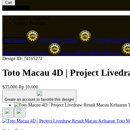
Cart
BUAT AKUN
Explore Categories
Popular Products
Toto Macau
TOTO MACAU 4D
TOTO MACAU 5
KELUARAN MACAU
KELUARAN TOTO MACAU
Design ID: 74165272
Toto Macau 4D | Project Lived
$35.000
Rp 10.000
Create an account to favorite this design!