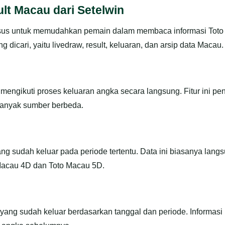
lt Macau dari Setelwin
usus untuk memudahkan pemain dalam membaca informasi Toto
dicari, yaitu livedraw, result, keluaran, dan arsip data Macau.
gikuti proses keluaran angka secara langsung. Fitur ini pent
banyak sumber berbeda.
g sudah keluar pada periode tertentu. Data ini biasanya langs
o Macau 4D dan Toto Macau 5D.
yang sudah keluar berdasarkan tanggal dan periode. Informasi i