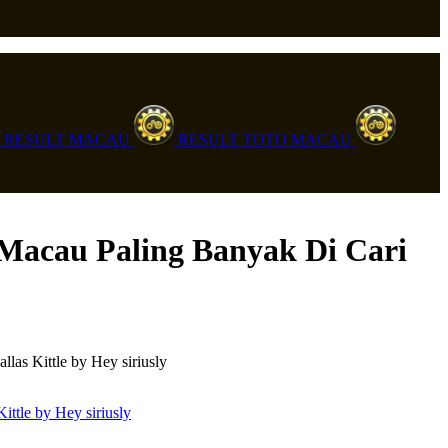
RESULT MACAU
RESULT TOTO MACAU
 Macau Paling Banyak Di Cari